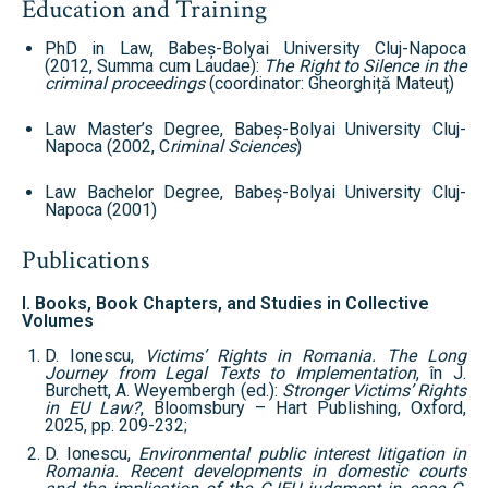
Education and Training
PhD in Law, Babeș-Bolyai University Cluj-Napoca
(2012, Summa cum Laudae):
The Right to Silence in the
criminal proceedings
(coordinator: Gheorghiță Mateuț)
Law Master’s Degree, Babeș-Bolyai University Cluj-
Napoca (2002, C
riminal Sciences
)
Law Bachelor Degree, Babeș-Bolyai University Cluj-
Napoca (2001)
Publications
I. Books, Book Chapters, and Studies in Collective
Volumes
D. Ionescu,
Victims’ Rights in Romania. The Long
Journey from Legal Texts to Implementation
, în J.
Burchett, A. Weyembergh (ed.):
Stronger Victims’ Rights
in EU Law?
, Bloomsbury – Hart Publishing, Oxford,
2025, pp. 209-232;
D. Ionescu,
Environmental public interest litigation in
Romania. Recent developments in domestic courts