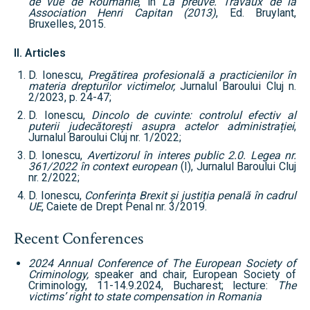
de vue de Roumanie
, in
La preuve. Travaux de la
Association Henri Capitan (2013)
, Ed. Bruylant,
Bruxelles, 2015.
II. Articles
D. Ionescu,
Pregătirea profesională a practicienilor în
materia drepturilor victimelor,
Jurnalul Baroului Cluj n.
2/2023, p. 24-47;
D. Ionescu,
Dincolo de cuvinte: controlul efectiv al
puterii judecătorești asupra actelor administrației
,
Jurnalul Baroului Cluj nr. 1/2022;
D. Ionescu,
Avertizorul în interes public 2.0. Legea nr.
361/2022 în context european
(I), Jurnalul Baroului Cluj
nr. 2/2022;
D. Ionescu,
Conferința Brexit și justiția penală în cadrul
UE
, Caiete de Drept Penal nr. 3/2019.
Recent Conferences
2024 Annual Conference of The European Society of
Criminology,
speaker and chair, European Society of
Criminology, 11-14.9.2024, Bucharest; lecture:
The
victims’ right to state compensation in Romania