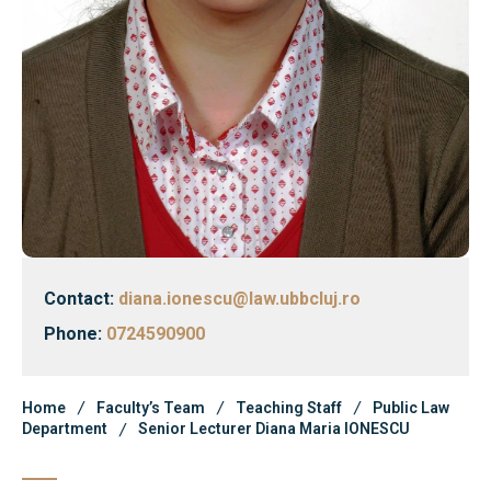
Faculty’s Team
Library & Magazines
News
Contact
Faculty’s Team
Library & Magazines
Contact:
diana.ionescu@law.ubbcluj.ro
Phone:
0724590900
Contact
Home
Faculty’s Team
Teaching Staff
Public Law
Department
Senior Lecturer Diana Maria IONESCU