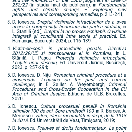
and the implication of the CJEU judgment in case C-
252/22
(în stadiu final de publicare), în
Fundamental
rights and climate change – Exploring new
perspectives and corresponding remedies
, p. 213-241;
D. Ionescu,
Dreptul victimelor infracțiunilor de a avea
acces la compensații financiare din partea statului
, în
L. Stănilă (ed.),
Dreptul la un proces echitabil. O viziune
integrată și conciliantă între teorie și practică
, Ed.
Hamangiu, București, 2024, p. 116-139;
Victimele-copii în procedurile penale. Directiva
2012/29/UE și transpunerea ei în România
, în L.
Stănilă, I. Pașca,
Protecția victimelor infracțiunii.
Lecțiile unui deceniu
, Ed. Universul Juridic, București,
2023, p. 257-294;
D. Ionescu, D. Nițu,
Romanian criminal procedure at a
crossroads: Legacies on the past and current
challenges
, în E. Sellier, A. Weyembergh, C
riminal
Procedures and Cross-Border Cooperation in the EU
Area of Criminal Justice
, Editions de ULB, Bruxelles,
2020;
D. Ionescu,
Cultura procesual penală în România
ultimilor 100 de ani. Spre următorii 100
, în R. Bercea, A.
Mercescu,
Valori, idei și mentalități în drept, de la 1918
la 2018
, Ed. Universității de Vest, Timișoara, 2019;
D. Ionescu,
Preuves et droits fondamentaux. Le point