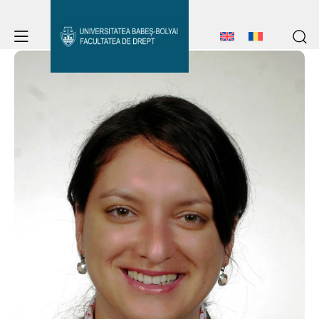
Student Notice Board
Studies
Admission
Student Notice Board
Studies
Erasmus & International
Admission
Erasmus & International
About Faculty
News
About Faculty