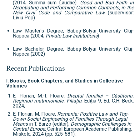
(2014, Summa cum Laudae):
Good and Bad Faith in
Negotiating and Performing Common Contracts, in the
New Civil Code and Comparative Law
(supervisor:
Liviu Pop)
Law Master’s Degree, Babeș-Bolyai University Cluj-
Napoca (2004,
Private Law Institutions
)
Law Bachelor Degree, Babeș-Bolyai University Cluj-
Napoca (2002)
Recent Publications
I. Books, Book Chapters, and Studies in Collective
Volumes
E. Florian, M.-I. Floare,
Dreptul familiei – Căsătoria.
Regimuri matrimoniale. Filiația
, Ediția 9, Ed. C.H. Beck,
2024;
E. Florian, M. Floare,
Romania: Positive Law and Top-
Down Social Engineering of Families Through Legal
Means
in T. Barzo (editor),
Demographic Challenges in
Central Europe,
Central European Academic Publishing,
Miskolc, 2024 (pp. 525-581);