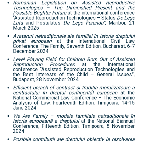
Romanian Legislation on Assisted Reproductive
Technologies – The Diminished Present and the
Possible Brighter Future
at the international conference
“Assisted Reproduction Technologies – Status
De Lege
Lata
and Postulates
De Lege Ferenda”
, Maribor, 21
March 2025
Avataruri netradiționale ale familiei în istoria dreptului
privat european
at the International Civil Law
Conference. The Family, Seventh Edition, Bucharest, 6-7
December 2024
Level Playing Field for Children Born Out of Assisted
Reproduction Procedures
at the International
conference “Assisted Reproduction Technologies and
the Best Interests of the Child – General Issues”,
Budapest, 28 November 2024
Efficient breach of contract și tradiția moralizatoare a
contractului în dreptul continental european
at the
National Commercial Law Conference – The Economic
Analysis of Law, Fourteenth Edition, Timișoara, 14-15
June 2024
We Are Family – modele familiale netradiționale în
istoria europeană a dreptului
at the National Biannual
Conference, Fifteenth Edition, Timișoara, 8 November
2024
Posibile contribuții ale dreptului obiectiv la rezolvarea