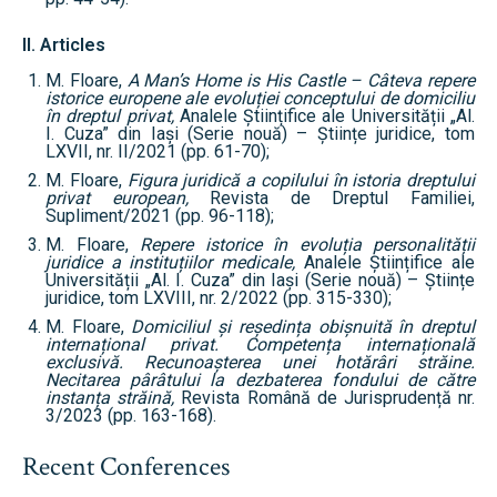
II. Articles
M. Floare,
A Man’s Home is His Castle – Câteva repere
istorice europene ale evoluției conceptului de domiciliu
în dreptul privat,
Analele Științifice ale Universității „Al.
I. Cuza” din Iași (Serie nouă) – Științe juridice, tom
LXVII, nr. II/2021 (pp. 61-70);
M. Floare,
Figura juridică a copilului în istoria dreptului
privat european,
Revista de Dreptul Familiei,
Supliment/2021 (pp. 96-118);
M. Floare,
Repere istorice în evoluția personalității
juridice a instituțiilor medicale,
Analele Științifice ale
Universității „Al. I. Cuza” din Iași (Serie nouă) – Științe
juridice, tom LXVIII, nr. 2/2022 (pp. 315-330);
M. Floare,
Domiciliul și reședința obișnuită în dreptul
internațional privat. Competența internațională
exclusivă. Recunoașterea unei hotărâri străine.
Necitarea pârâtului la dezbaterea fondului de către
instanța străină,
Revista Română de Jurisprudență nr.
3/2023 (pp. 163-168).
Recent Conferences