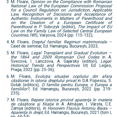
M. Floare,
Opinion on the Compliance with Romanian
National Law of the European Commission Proposal
for a Council Regulation on Jurisdiction, Applicable
Law, Recognition of Decisions and Acceptance of
Authentic Instruments in Matters of Parenthood and
on the Creation of a European Certificate of
Parenthood
in P. Sobczyk (editor),
The Impact of EU
Law on the Family Law of Selected Central European
Countries,
IWS, Varșovia, 2024 (pp. 115-132);
M. Floare,
Dreptul familiei. Regimuri matrimoniale –
Caiet de seminar, Ed. Hamangiu, București, 2023;
M. Floare,
Legal Transplant and Gradual Evolution –
the 1864 and 2009 Romanian Civil Codes
in A.
Svecova, I. Lanczova, A. Gajarsky (editori),
Legal-
Historical Trends and Perspectives VII,
Ed. Leges,
Praga, 2022 (pp. 25-36);
M. Floare,
Evoluția situației copilului din afara
căsătoriei în istoria dreptului privat
in D.A Popescu, S.
Golub (editors),
O familie pentru Europa, o Europa a
familiilor?,
Ed. Hamangiu, București, 2022 (pp. 219-
235);
M. Floare,
Repere istorice privind aparenţa în materie
de căsătorie şi filiaţie
in A. Almășan, I. Vârsta, C.E.
Zamșa (editors),
In Honorem Flavius Antoniu Baias –
Aparența în drept,
Ed. Hamangiu, București, 2021 (tom I,
pp. 44-54).