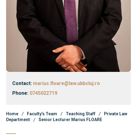
Faculty’s Team
Library & Magazines
News
Contact
Faculty’s Team
Library & Magazines
Contact:
marius.floare@law.ubbcluj.ro
Phone:
0745022719
Contact
Home
Faculty’s Team
Teaching Staff
Private Law
Department
Senior Lecturer Marius FLOARE