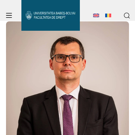
Student Notice Board
Studies
Admission
Student Notice Board
Studies
Erasmus & International
Admission
Erasmus & International
About Faculty
News
About Faculty