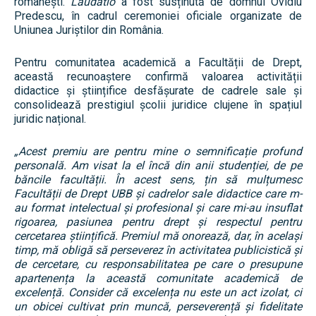
românești.
Laudatio
a fost susținută de domnul Ovidiu
Predescu, în cadrul ceremoniei oficiale organizate de
Uniunea Juriștilor din România.
Pentru comunitatea academică a Facultății de Drept,
această recunoaștere confirmă valoarea activității
didactice și științifice desfășurate de cadrele sale și
consolidează prestigiul școlii juridice clujene în spațiul
juridic național.
„Acest premiu are pentru mine o semnificație profund
personală. Am visat la el încă din anii studenției, de pe
băncile facultății. În acest sens, țin să mulțumesc
Facultății de Drept UBB și cadrelor sale didactice care m-
au format intelectual și profesional și care mi-au insuflat
rigoarea, pasiunea pentru drept și respectul pentru
cercetarea științifică. Premiul mă onorează, dar, în același
timp, mă obligă să perseverez în activitatea publicistică și
de cercetare, cu responsabilitatea pe care o presupune
apartenența la această comunitate academică de
excelență. Consider că excelența nu este un act izolat, ci
un obicei cultivat prin muncă, perseverență și fidelitate