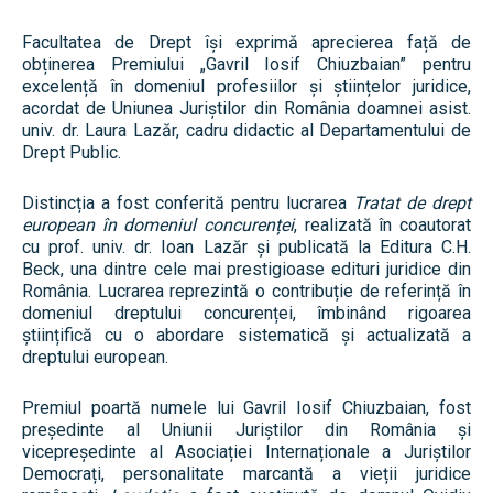
Facultatea de Drept își exprimă aprecierea față de
obținerea Premiului „Gavril Iosif Chiuzbaian” pentru
excelență în domeniul profesiilor și științelor juridice,
acordat de Uniunea Juriștilor din România doamnei asist.
univ. dr. Laura Lazăr, cadru didactic al Departamentului de
Drept Public.
Distincția a fost conferită pentru lucrarea
Tratat de drept
european în domeniul concurenței
, realizată în coautorat
cu prof. univ. dr. Ioan Lazăr și publicată la Editura C.H.
Beck, una dintre cele mai prestigioase edituri juridice din
România. Lucrarea reprezintă o contribuție de referință în
domeniul dreptului concurenței, îmbinând rigoarea
științifică cu o abordare sistematică și actualizată a
dreptului european.
Premiul poartă numele lui Gavril Iosif Chiuzbaian, fost
președinte al Uniunii Juriștilor din România și
vicepreședinte al Asociației Internaționale a Juriștilor
Democrați, personalitate marcantă a vieții juridice