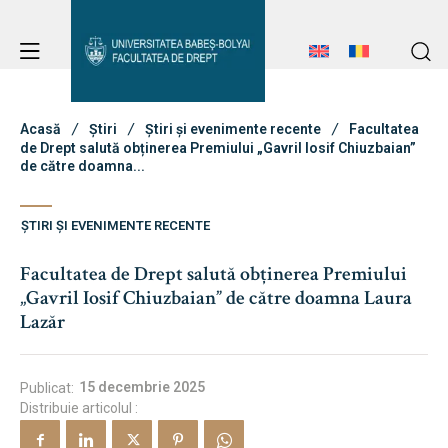
Avizier Studenți
Studii
Acasă
Știri
Știri și evenimente recente
Facultatea
de Drept salută obținerea Premiului „Gavril Iosif Chiuzbaian”
de către doamna...
Admitere
Avizier Studenți
ȘTIRI ȘI EVENIMENTE RECENTE
Studii
Facultatea de Drept salută obținerea Premiului
Erasmus & Internațional
Admitere
„Gavril Iosif Chiuzbaian” de către doamna Laura
Lazăr
Erasmus & Internațional
Despre Facultate
15 decembrie 2025
Publicat:
Știri
Distribuie articolul :
Despre Facultate
Echipa Facultății