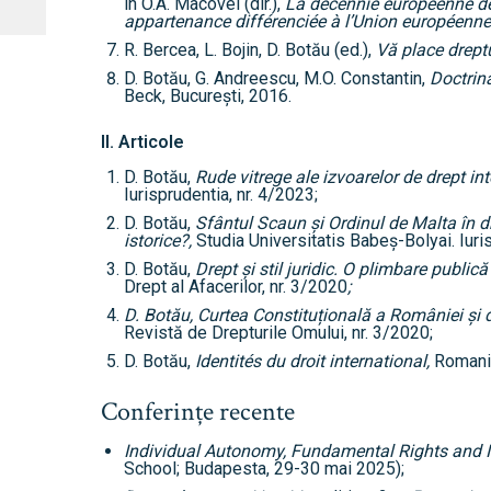
în O.A. Macovei (dir.),
La décénnie européenne de 
appartenance différenciée à l’Union européenne
R. Bercea, L. Bojin, D. Botău (ed.),
Vă place drept
D. Botău, G. Andreescu, M.O. Constantin,
Doctrina
Beck, București, 2016.
II. Articole
D. Botău,
Rude vitrege ale izvoarelor de drept in
Iurisprudentia, nr. 4/2023;
D. Botău,
Sfântul Scaun și Ordinul de Malta în dre
istorice?
,
Studia Universitatis Babeș-Bolyai. Iuri
D. Botău,
Drept și stil juridic. O plimbare publică
Drept al Afacerilor, nr. 3/2020
;
D. Botău,
Curtea Constituțională a României și d
Revistă de Drepturile Omului, nr. 3/2020;
D. Botău,
Identités du droit international
,
Romania
Conferințe recente
Individual Autonomy, Fundamental Rights and I
School; Budapesta, 29-30 mai 2025);