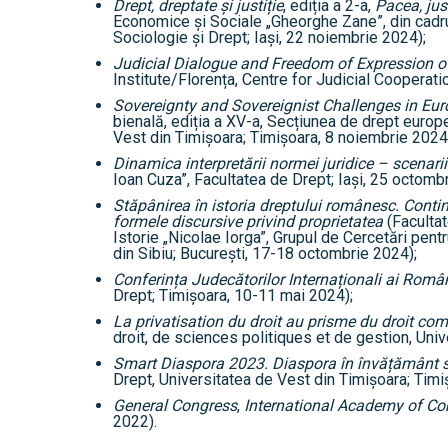
tudenți
Drept, dreptate și justiție
, ediția a 2-a,
Pacea, just
Economice şi Sociale „Gheorghe Zane”, din cadru
Sociologie și Drept; Iași, 22 noiembrie 2024);
Judicial Dialogue and Freedom of Expression o
Institute/Florența, Centre for Judicial Cooperati
Sovereignty and Sovereignist Challenges in Eu
 Internațional
bienală, ediția a XV-a, Secțiunea de drept europe
Vest din Timișoara; Timișoara, 8 noiembrie 2024
cultate
Dinamica interpretării normei juridice – scenarii
Ioan Cuza”, Facultatea de Drept; Iași, 25 octomb
Stăpânirea în istoria dreptului românesc. Continu
formele discursive privind proprietatea
(Facultat
ultății
Istorie „Nicolae Iorga”, Grupul de Cercetări pentr
din Sibiu; București, 17-18 octombrie 2024);
ă & Reviste
Conferința Judecătorilor Internaționali ai Româ
Drept; Timișoara, 10-11 mai 2024);
La privatisation du droit au prisme du droit co
droit, de sciences politiques et de gestion, Uni
Smart Diaspora 2023. Diaspora în învățământ supe
Drept, Universitatea de Vest din Timișoara; Timi
General Congress
,
International Academy of C
2022).