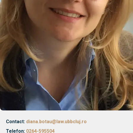
Contact:
diana.botau@law.ubbcluj.ro
Telefon:
0264-595504