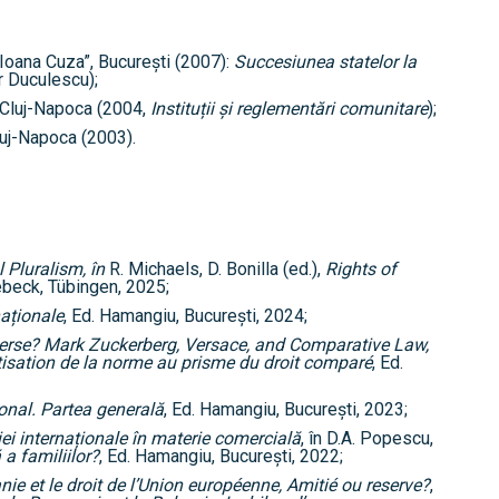
 Ioana Cuza”, București (2007):
Succesiunea statelor la
r Duculescu);
, Cluj-Napoca (2004,
Instituții și reglementări comunitare
);
luj-Napoca (2003).
 Pluralism, î
n
R. Michaels, D. Bonilla (ed.),
Rights of
ebeck, Tübingen, 2025;
naționale
, Ed. Hamangiu, București, 2024;
verse?
Mark Zuckerberg, Versace, and Comparative Law,
tisation de la norme au prisme du droit compar
é
, Ed.
ional. Partea generală
, Ed. Hamangiu, București, 2023;
iei internaționale în materie comercială
, în D.A. Popescu,
a familiilor?
, Ed. Hamangiu, București, 2022;
ie et le droit de l’Union européenne, Amitié ou reserve?
,