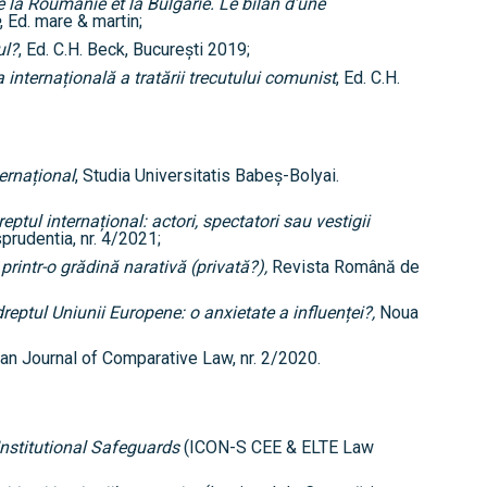
la Roumanie et la Bulgarie. Le bilan d’une
, Ed. mare & martin;
ul?
, Ed. C.H. Beck, București 2019;
 internațională a tratării trecutului comunist
, Ed. C.H.
ternațional
, Studia Universitatis Babeș-Bolyai.
ptul internațional: actori, spectatori sau vestigii
sprudentia, nr. 4/2021;
 printr-o grădină narativă (privată?),
Revista Română de
reptul Uniunii Europene: o anxietate a influenței?
,
Noua
n Journal of Comparative Law, nr. 2/2020.
nstitutional Safeguards
(ICON-S CEE & ELTE Law