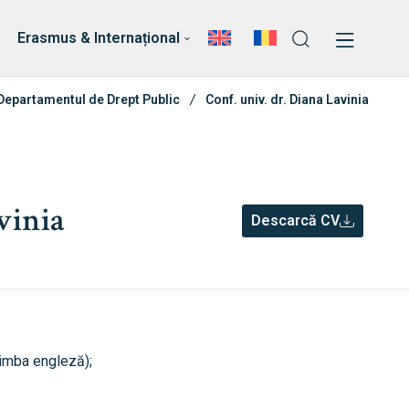
ri
Echipa Facultății
Erasmus & Internațional
Departamentul de Drept Public
Conf. univ. dr. Diana Lavinia
vinia
Descarcă CV
 limba engleză);