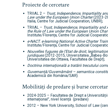
Proiecte de cercetare
TRIIAL 2 –
Trust, Independence, Impartiality an
Law under the European Union Charter
(2023-202
Italia, Centre for Judicial Cooperation, UNBR);
TRIIAL –
Trust, Independence, Impartiality and
the Rule of Law under the European Union Char
Institute/Florența, Centre for Judicial Cooperati
e-NACT. e-learning National Active Charter Trai
Institute/Florența, Centre for Judicial Cooperatio
Nouvelles fugures de l’Etat de droit, legitimatio
juridiques
(2012-2015, Universitatea „Babeș-Boly
Universitatea din Ottawa, Facultatea de Drept);
Doctrina internațională a tratării trecutului com
Guvernanță/Guvernământ – semantica constitu
Academică din România/SAR).
Mobilități de predare și burse cerceta
2024-2025 – Facultatea de Drept a Universității
internațional”, nivel licență (predare)
2012 – New York University, School of Law (cerc