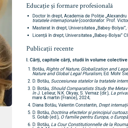
Educație și formare profesională
Doctor în drept, Academia de Poliție „Alexandru
tratatele internaționale
(coordonator: Prof. Victo
Masterat în drept, Universitatea „Babeș-Bolyai”
Licență în drept, Universitatea „Babeș-Bolyai” C
Publicații recente
I. Cărți, capitole cărți, studii în volume colective
Botău,
Rights of Nature, Globalization and Legal
Nature and Global Legal Pluralism
, Ed. Mohr Si
D. Botău,
Succesiunea statelor la tratatele inter
D. Botău,
Should Comparatists Study the Meta
în
J. Lelieur, N.K. Okyay, S. Vernaz (dir.),
La priva
mare & martin (France), 2024;
Diana Botău, Valentin Constantin,
Drept internaț
D. Botău,
Doctrina efectelor și principiul curtoaz
S. Golub (ed.),
O familie pentru Europa, o Europă 
D. Botău,
La Cour Constitutionnelle de la Rouman