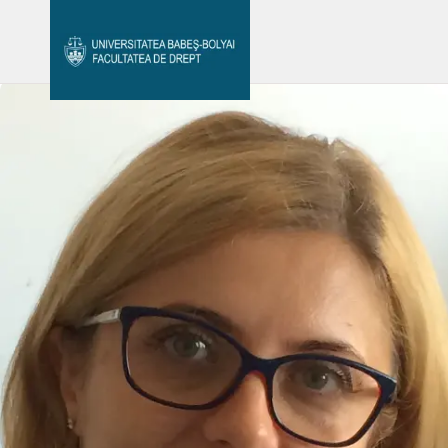
Avizier Studenți
Studii
Admitere
Bibliotecă & Reviste
Contact