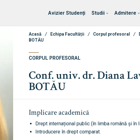
Erasmus & Internațional
Despre Facultate
Ști
Avizier Studenți
Studii
Admitere
Acasă
Echipa Facultății
Corpul profesoral
BOTĂU
CORPUL PROFESORAL
Conf. univ. dr. Diana La
BOTĂU
Implicare academică
Drept internațional public (în limba română și în
Introducere în drept comparat.