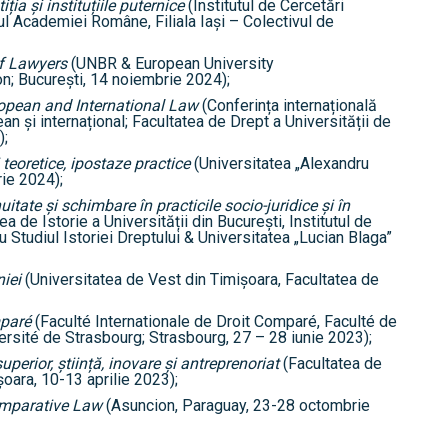
iția și instituțiile puternice
(Institutul de Cercetări
l Academiei Române, Filiala Iaşi – Colectivul de
f Lawyers
(UNBR & European University
on; București, 14 noiembrie 2024);
ropean and International Law
(Conferința internațională
an și internațional; Facultatea de Drept a Universității de
);
 teoretice, ipostaze practice
(Universitatea „Alexandru
rie 2024);
itate și schimbare în practicile socio-juridice și în
ea de Istorie a Universității din București, Institutul de
u Studiul Istoriei Dreptului & Universitatea „Lucian Blaga”
niei
(Universitatea de Vest din Timișoara, Facultatea de
mparé
(Faculté Internationale de Droit Comparé, Faculté de
versité de Strasbourg; Strasbourg, 27 – 28 iunie 2023);
rior, știință, inovare și antreprenoriat
(Facultatea de
șoara, 10-13 aprilie 2023);
omparative Law
(Asuncion, Paraguay, 23-28 octombrie