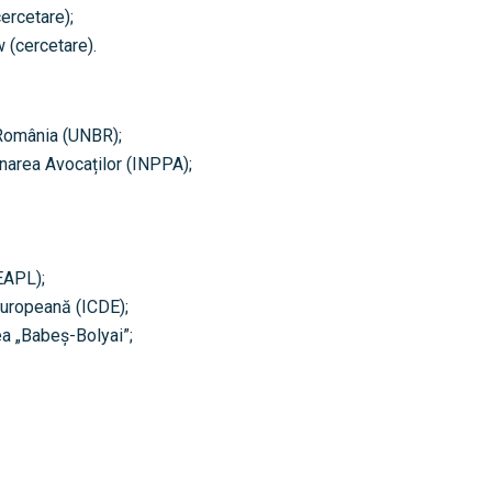
ercetare);
 (cercetare).
 România (UNBR);
onarea Avocaților (INPPA);
EAPL);
Europeană (ICDE);
ea „Babeș-Bolyai”;