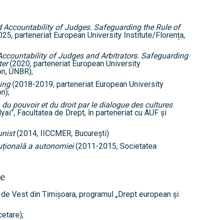
d Accountability of Judges. Safeguarding the Rule of
5, parteneriat European University Institute/Florența,
 Accountability of Judges and Arbitrators. Safeguarding
ter
(2020, parteneriat European University
on, UNBR);
ning
(2018-2019, parteneriat European University
n);
n du pouvoir et du droit par le dialogue des cultures
ai”, Facultatea de Drept, în parteneriat cu AUF și
unist
(2014, IICCMER, București)
țională a autonomiei
(2011-2015, Societatea
re
 de Vest din Timișoara, programul „Drept european și
etare);