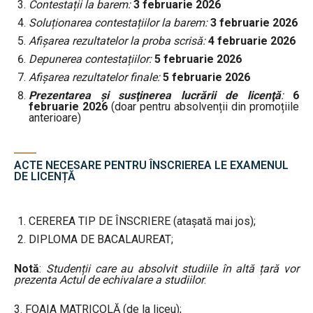
Contestații la barem:
3 februarie 2026
Soluționarea contestațiilor la barem:
3 februarie 2026
Afişarea rezultatelor la proba scrisă:
4 februarie 2026
Depunerea contestațiilor:
5 februarie 2026
Afișarea rezultatelor finale:
5 februarie 2026
Prezentarea şi susţinerea lucrării de licenţă
:
6
februarie 2026
(doar pentru absolvenții din promoțiile
anterioare)
ACTE NECESARE PENTRU ÎNSCRIEREA LE EXAMENUL
DE LICENȚĂ
CEREREA TIP DE ÎNSCRIERE (atașată mai jos);
DIPLOMA DE BACALAUREAT;
Notă
:
Studenții care au absolvit studiile în altă țară vor
prezenta Actul de echivalare a studiilor
.
3. FOAIA MATRICOLĂ (de la liceu);