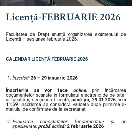
Bibliotecă & Reviste
Licență-FEBRUARIE 2026
Contact
Știri
Facultatea de Drept anunță organizarea examenului de
Licență – sesiunea februarie 2026.
Echipa Facultății
CALENDAR LICENȚĂ FEBRUARIE 2026
Bibliotecă & Reviste
Înscrieri:
26 – 29 ianuarie 2026
Înscrierile se vor face
online
,
prin încărcarea
Contact
documentelor scanate în formularul electronic de pe site-
ul facultății, secțiunea Licență,
până
joi, 29.01.2026, ora
11:59
. Înscrierea se consideră validată după primirea e-
mailului de confirmare de la secretariat.
Evaluarea cunoştinţelor fundamentale şi de
specialitate,
probă scrisă:
2 februarie 2026