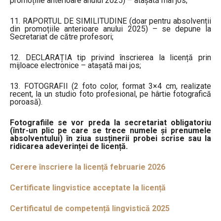
promoțiile anterioare anului 2025) – atașată mai jos;
11. RAPORTUL DE SIMILITUDINE (doar pentru absolvenții
din promoțiile anterioare anului 2025) – se depune la
Secretariat de către profesori;
12. DECLARAȚIA tip privind înscrierea la licență prin
mijloace electronice – atașată mai jos;
13. FOTOGRAFII (2 foto color, format 3×4 cm, realizate
recent, la un studio foto profesional, pe hârtie fotografică
poroasă).
Fotografiile se vor preda la secretariat obligatoriu
(într-un plic pe care se trece numele și prenumele
absolventului) în ziua susținerii probei scrise sau la
ridicarea adeverinței de licență.
Cerere înscriere la licență februarie 2026
Certificate lingvistice acceptate la licență
Certificatul de competență lingvistică 2025