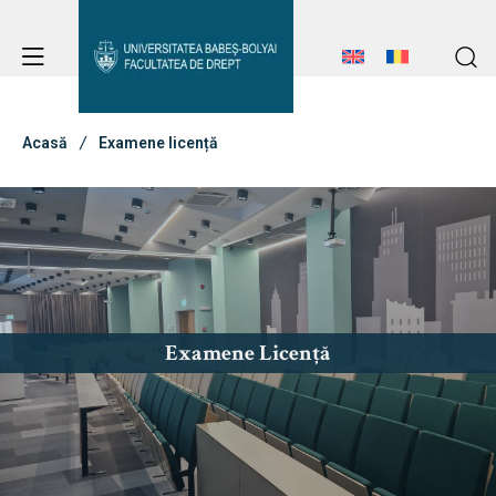
Avizier Studenți
Studii
Acasă
Examene licență
Admitere
Avizier Studenți
Studii
Erasmus & Internațional
Admitere
Examene Licență
Erasmus & Internațional
Despre Facultate
Știri
Echipa Facultății
Despre Facultate