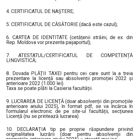
4. CERTIFICATUL DE NAȘTERE;
5. CERTIFICATUL DE CĂSĂTORIE (dacă este cazul);
6. CARTEA DE IDENTITATE (cetățenii străini, de ex. din
Rep. Moldova vor prezenta pașaportul);
7. ATESTATUL/CERTIFICATUL DE COMPETENȚĂ
LINGVISTICĂ;
8. Dovada PLĂȚII TAXEI pentru cei care sunt la a treia
prezentare la licență sau absolvenții promoției 2022 şi
anterioare 2022 (1.000 lei).
Taxa se poate plăti la Casieria facultății.
9. LUCRAREA DE LICENȚĂ (doar absolvenții din promoțiile
anterioare anului 2025), în format pdf, se va încărca în
formularul electronic de pe site-ul facultății, secțiunea
Licență (nu se printează lucrarea).
10. DECLARAȚIA tip pe proprie răspundere privind
originalitatea lucrării (doar pentru absolvenții din