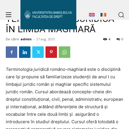
Acasă
TERMINOLOGIE JURIDICĂ ÎN LIMBA MAGHIARĂ
Avizier Studenți
TERMINOLOGIE JURIDICĂ
ÎN LIMBA MAGHIARĂ
Studii
De către
admin
-
27 aug. 2025
4
0
Avizier Studenți
Admitere
Studii
Terminologia juridică româno-maghiară
este o disciplină
Admitere
care își propune să familiarizeze studenții de anul I cu
Erasmus & Internațional
limbajul juridic român și maghiar specific sistemului
Erasmus & Internațional
juridic român. Cursul abordează concepte-cheie din
Despre Facultate
dreptul constituțional, civil, penal, administrativ, european
și internațional, arătând diferențele de structură și
Știri
vocabular între cele două limbi și asigurând o
Echipa Facultății
introducere în studiul dreptului. Cursul oferă totodată o
Despre Facultate