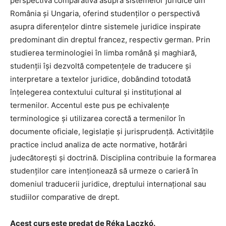
Bibliotecă & Reviste
perspectivă comparativă asupra sistemelor juridice din
România și Ungaria, oferind studenților o perspectivă
Contact
asupra diferențelor dintre sistemele juridice inspirate
Știri
predominant din dreptul francez, respectiv german. Prin
studierea terminologiei în limba română și maghiară,
studenții își dezvoltă competențele de traducere și
Echipa Facultății
interpretare a textelor juridice, dobândind totodată
înțelegerea contextului cultural și instituțional al
termenilor. Accentul este pus pe echivalențe
Bibliotecă & Reviste
terminologice și utilizarea corectă a termenilor în
documente oficiale, legislație și jurisprudență. Activitățile
practice includ analiza de acte normative, hotărâri
Contact
judecătorești și doctrină. Disciplina contribuie la formarea
studenților care intenționează să urmeze o carieră în
domeniul traducerii juridice, dreptului internațional sau
studiilor comparative de drept.
Acest curs este predat de Réka Laczkó.