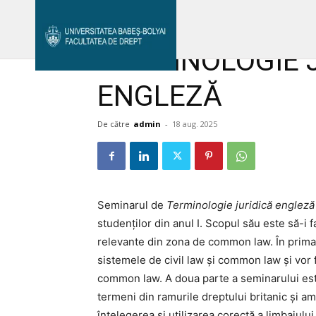
Acasă
TERMINOLOGIE JURIDICĂ ÎN LIMBA ENGLEZĂ
Avizier Studenți
Studii
Admitere
TERMINOLOGIE J
Bibliotecă & Reviste
Contact
ENGLEZĂ
De către
admin
-
18 aug. 2025
Seminarul de
Terminologie juridică englez
studenților din anul I. Scopul său este să-i 
relevante din zona de common law. În prima p
sistemele de civil law și common law și vor f
common law. A doua parte a seminarului este
termeni din ramurile dreptului britanic și 
înțelegerea și utilizarea corectă a limbajulu