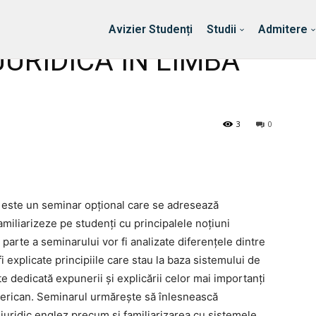
Erasmus & Internațional
Despre Facultate
Ști
Avizier Studenți
Studii
Admitere
URIDICĂ ÎN LIMBA
3
0
ă
este un seminar opțional care se adresează
familiarizeze pe studenți cu principalele noțiuni
arte a seminarului vor fi analizate diferențele dintre
i explicate principiile care stau la baza sistemului de
 dedicată expunerii și explicării celor mai importanți
american. Seminarul urmărește să înlesnească
i juridic englez precum și familiarizarea cu sistemele