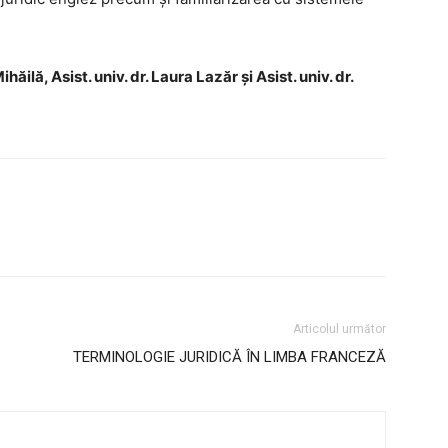
tudenți
ihăilă, Asist. univ. dr. Laura Lazăr și Asist. univ. dr.
 Internațional
cultate
ultății
ă & Reviste
Articolul următor
TERMINOLOGIE JURIDICĂ ÎN LIMBA FRANCEZĂ