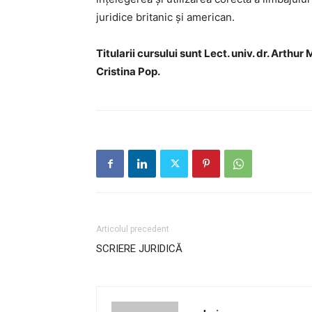
Avizier S
juridice britanic și american.
Studii
UNIVERSITATEA BABEȘ - BOLYAI
Titularii cursului sunt Lect. univ. dr. Arthur M
Admitere
FACULTATEA
Cristina Pop
.
Erasmus &
DE DREPT
Despre Fa
Știri
Echipa Fac
Bibliotec
Contact
Articolul precedent
SCRIERE JURIDICĂ