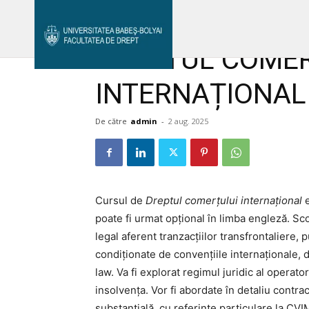
Acasă
DREPTUL COMERȚULUI INTERNAȚIONAL I
Avizier Studenți
Studii
Admitere
DREPTUL COME
Bibliotecă & Reviste
Contact
INTERNAȚIONAL 
De către
admin
-
2 aug. 2025
Cursul de
Dreptul comerțului internațional
poate fi urmat opțional în limba engleză. Sco
legal aferent tranzacțiilor transfrontaliere,
condiționate de convențiile internaționale, 
law. Va fi explorat regimul juridic al operator
insolvența. Vor fi abordate în detaliu contrac
Avizier S
substanțială, cu referințe particulare la C