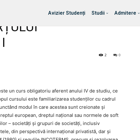
Erasmus & Internațional
Despre Facultate
Ști
Avizier Studenți
Studii
Admitere
RȚULUI
I
2
0
este un curs obligatoriu aferent anului IV de studiu, ce
pul cursului este familiarizarea studenților cu cadrul
 punctând modul în care acestea sunt creionate și
dreptul european, dreptul național sau normele de soft
ilor – societăți și grupuri de societăți, inclusiv
tele, din perspectivă internațional privatistă, dar și
tudenți
VIM (1980) și regulile INCOTERMS, precum și rezolvarea