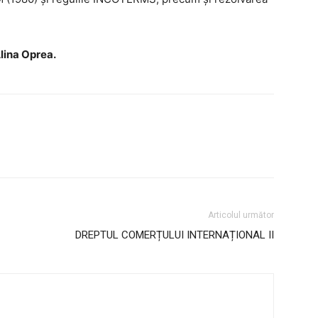
Alina Oprea.
 Internațional
cultate
ultății
ă & Reviste
Articolul următor
DREPTUL COMERȚULUI INTERNAȚIONAL II