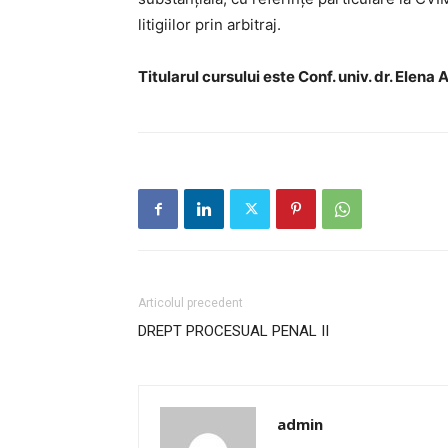
litigiilor prin arbitraj.
Studii
UNIVERSITATEA BABEȘ - BOLYAI
Admitere
FACULTATEA
Titularul cursului este Conf. univ. dr. Elena 
Erasmus &
DE DREPT
Despre Fa
Știri
Echipa Fac
Bibliotec
Contact
Articolul precedent
DREPT PROCESUAL PENAL II
admin